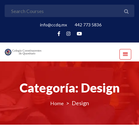
info@ccdq.mx
442 773 5836
Categoría:
Design
>
Design