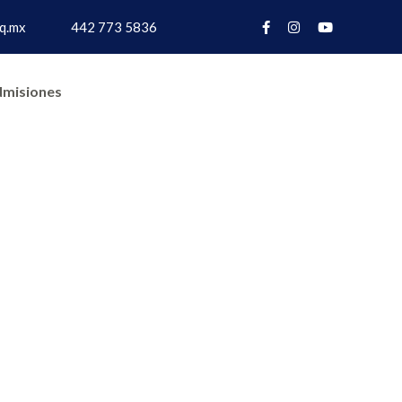
q.mx
442 773 5836
misiones
in Excel