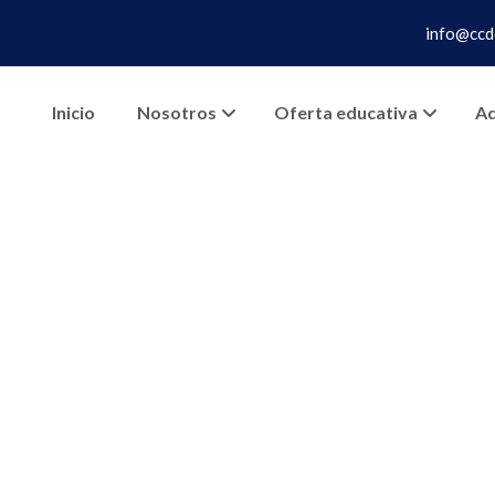
info@ccd
Inicio
Nosotros
Oferta educativa
Ad
try Techniques 
>
>
Data Entry Techniques in Excel
Lecciones