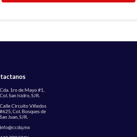
tactanos
Cda. 1ro de Mayo #1,
Col. San Isidro, SJR.
Calle Circuito Viñedos
#625, Col. Bosques de
San Juan, SJR.
info@ccdq.mx