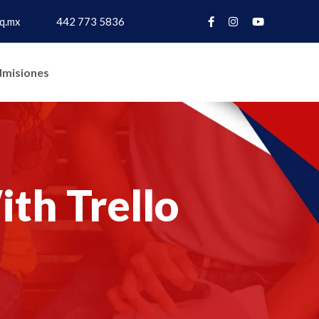
q.mx
442 773 5836
misiones
th Trello