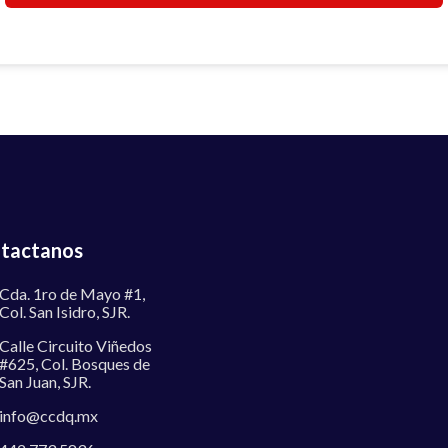
tactanos
Cda. 1ro de Mayo #1,
Col. San Isidro, SJR.
Calle Circuito Viñedos
#625, Col. Bosques de
San Juan, SJR.
info@ccdq.mx