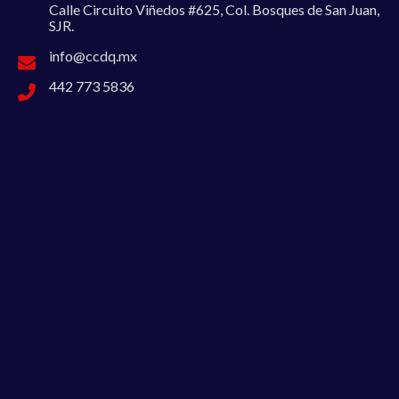
Calle Circuito Viñedos #625, Col. Bosques de San Juan,
SJR.
info@ccdq.mx
442 773 5836