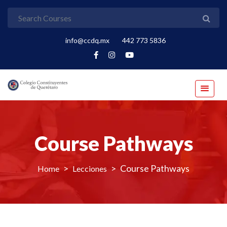
info@ccdq.mx
442 773 5836
Course Pathways
>
>
Course Pathways
Lecciones