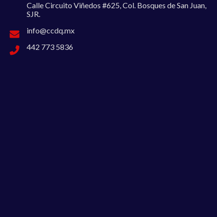
Calle Circuito Viñedos #625, Col. Bosques de San Juan,
SJR.
info@ccdq.mx
442 773 5836