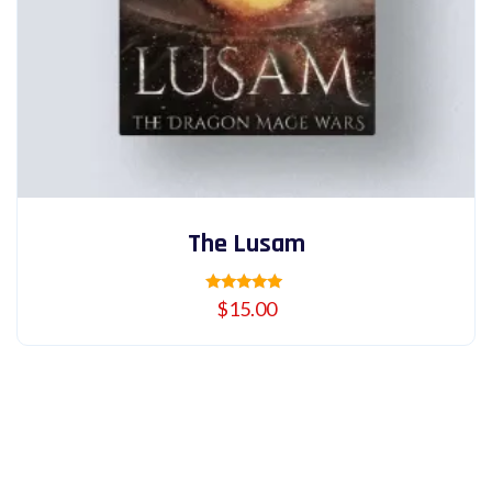
The Lusam
Valorado
$
15.00
con
5.00
de 5