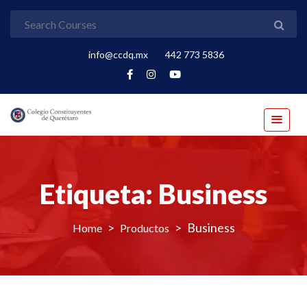
info@ccdq.mx
442 773 5836
Etiqueta:
Business
>
>
Business
Productos