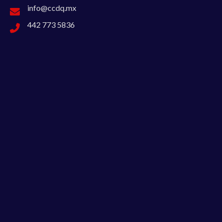
info@ccdq.mx
442 773 5836