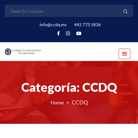
info@ccdq.mx
442 773 5836
Categoría:
CCDQ
>
CCDQ